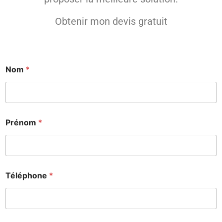
Obtenir mon devis gratuit
Nom
*
E
Prénom
*
-
m
a
i
l
e
Téléphone
*
n
*